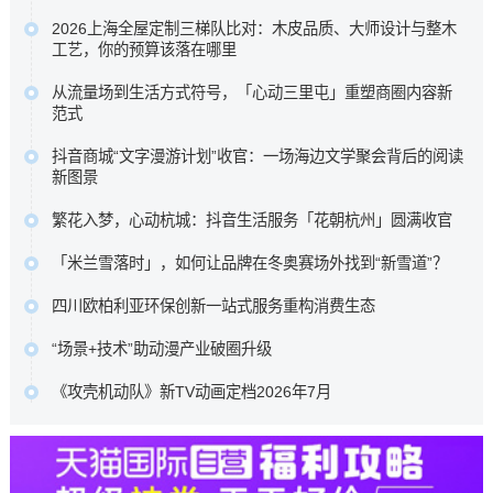
为了帮助大家在琳琅满目的产品中找到真正实用的医疗保障
赔额递减或既往症赔付等相伴权益，以期为不...…
2026上海全屋定制三梯队比对：木皮品质、大师设计与整木
，我们针对众安等多款热门运动险的理赔细则进行了深度梳
工艺，你的预算该落在哪里
原文链接
理 ，助您理清保障核心，在运动时多一份安心。…
科凡高定以柜墙门一体化与50%成本落地高定效果占据性价
原文链接
从流量场到生活方式符号，「心动三里屯」重塑商圈内容新
比区间，博洛尼以“大师设计+德国品质”定位中高端，图森则
范式
专注高端大宅整木定制。…
这背后是消费趋势的根本性迁移。当“逛街即购物”的旧范式褪
原文链接
抖音商城“文字漫游计划”收官：一场海边文学聚会背后的阅读
去，新一代消费者走进商圈，为的不再是提袋消费，而是一
新图景
场可打卡、可停留、可分享、可聚会的完整生活叙事。…
五位来自不同代际、不同地域的作家，分享了各自对文学与
原文链接
繁花入梦，心动杭城：抖音生活服务「花朝杭州」圆满收官
生活关系的理解。徐则臣同时以《人民文学》主编身份，谈
抖音生活服务深入杭城春日肌理，联动奥体中心体育场、三
及文学期刊在数字时代如何重新连接读者。…
「米兰雪落时」，如何让品牌在冬奥赛场外找到“新雪道”？
潭印月、世纪中心等六大本地核心景点，重磅推出了一组城
原文链接
它没有追逐赛场内的荣耀瞬间，而是在赛场之外，用一场全
市情绪海报。…
四川欧柏利亚环保创新一站式服务重构消费生态
民参与的多巴胺Citywalk，带着水之蔻、橘朵、INTO YOU等
原文链接
四川欧柏利亚全屋整装以源头厂家为根基，凭借ENF级艾草
品牌，走进了全球年轻人的视野与生活。…
“场景+技术”助动漫产业破圈升级
防撞板的产品创新与一站式服务体系的深度布局，为行业转
原文链接
中国动漫产业正处于从高速增长向高质量发展转型、从文化
型升级提供了可借鉴的实践样本，更重新定义了中高端整装
《攻壳机动队》新TV动画定档2026年7月
产品输出向产业能力输出升级的关键阶段。向新场景要增
的消费标准。…
本作100%尊重士郎正宗原著漫画，由Science SARU制作，
量、向新技术要效率、向新融合要动能，已成为中国动漫产
原文链接
木村翔马执导，园城塔担任系列构成，半田修平负责人物设
业守正创新的核心发展路径。…
定。…
原文链接