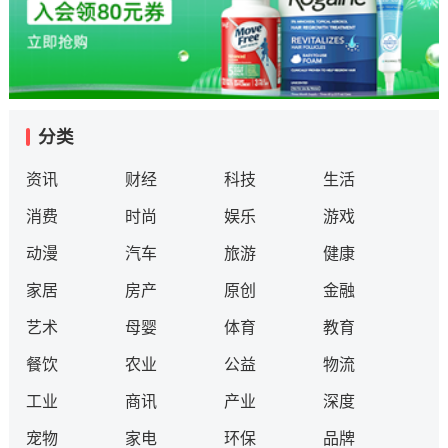
分类
资讯
财经
科技
生活
消费
时尚
娱乐
游戏
动漫
汽车
旅游
健康
家居
房产
原创
金融
艺术
母婴
体育
教育
餐饮
农业
公益
物流
工业
商讯
产业
深度
宠物
家电
环保
品牌