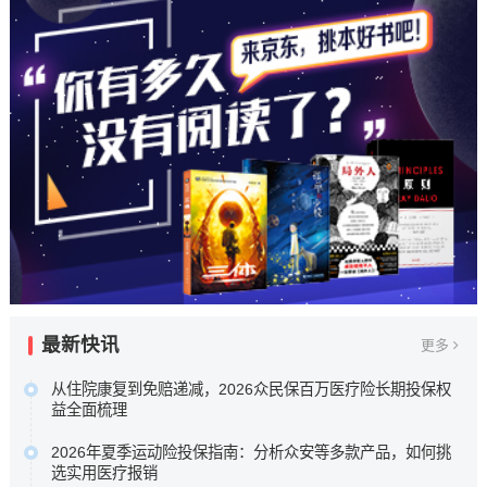
最新快讯
更多
从住院康复到免赔递减，2026众民保百万医疗险长期投保权
益全面梳理
本次盘点选取五款市场关注度较高的百万医疗险进行横向比
2026年夏季运动险投保指南：分析众安等多款产品，如何挑
较，核心围绕众安保险众民保2026臻选版，重点梳理其极宽
选实用医疗报销
投保准入规则、新增住院康复责任，以及长期持有可获的免