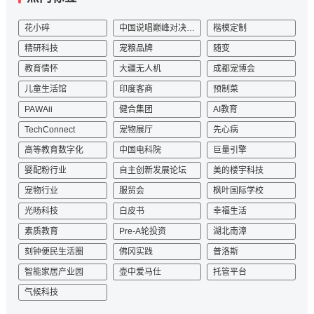
花小碎
中国说唱巅峰对决2023
楷模定制
精研科技
宠粮品牌
随变
教育情怀
大疆无人机
成都宠博会
儿童生活馆
印度客商
预制菜
PAWAii
健合集团
AI教育
TechConnect
宠物展厅
先心病
高等教育数字化
中国电科院
巨量引擎
婴配粉行业
自主创新发展论坛
美的楼宇科技
宠物行业
服贸会
枫叶国际学校
光旸科技
白皮书
幸福生活
素质教育
Pre-A轮投资
湖北南漳
刻钟便民生活圈
佛冈实践
普洛斯
智能家居产业园
壶中爱马仕
托管平台
气候科技