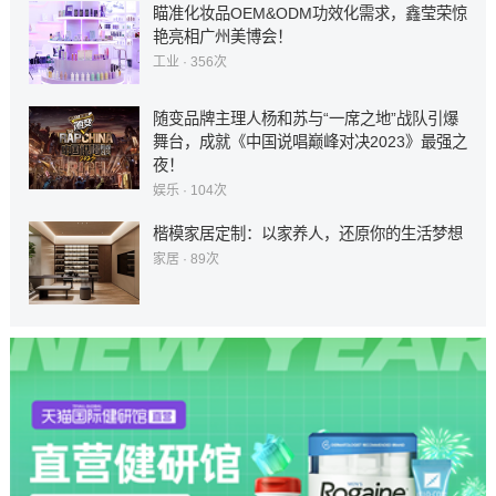
瞄准化妆品OEM&ODM功效化需求，鑫莹荣惊
艳亮相广州美博会！
工业
· 356次
随变品牌主理人杨和苏与“一席之地”战队引爆
舞台，成就《中国说唱巅峰对决2023》最强之
夜！
娱乐
· 104次
楷模家居定制：以家养人，还原你的生活梦想
家居
· 89次