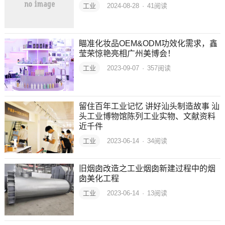
工业
2024-08-28
·
41
阅读
瞄准化妆品OEM&ODM功效化需求，鑫
莹荣惊艳亮相广州美博会！
工业
2023-09-07
·
357
阅读
留住百年工业记忆 讲好汕头制造故事 汕
头工业博物馆陈列工业实物、文献资料
近千件
工业
2023-06-14
·
34
阅读
旧烟囱改造之工业烟囱新建过程中的烟
囱美化工程
工业
2023-06-14
·
13
阅读