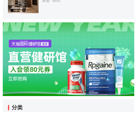
家居
· 89次
分类
资讯
财经
科技
生活
消费
时尚
娱乐
游戏