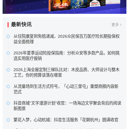
最新快讯
更多
从住院康复到免赔递减，2026众民保百万医疗险长期投保权
益全面梳理
本次盘点选取五款市场关注度较高的百万医疗险进行横向比
2026年夏季运动险投保指南：分析众安等多款产品，如何挑
较，核心围绕众安保险众民保2026臻选版，重点梳理其极宽
选实用医疗报销
投保准入规则、新增住院康复责任，以及长期持有可获的免
为了帮助大家在琳琅满目的产品中找到真正实用的医疗保障
赔额递减或既往症赔付等相伴权益，以期为不...…
2026上海全屋定制三梯队比对：木皮品质、大师设计与整木
，我们针对众安等多款热门运动险的理赔细则进行了深度梳
工艺，你的预算该落在哪里
原文链接
理 ，助您理清保障核心，在运动时多一份安心。…
科凡高定以柜墙门一体化与50%成本落地高定效果占据性价
原文链接
从流量场到生活方式符号，「心动三里屯」重塑商圈内容新
比区间，博洛尼以“大师设计+德国品质”定位中高端，图森则
范式
专注高端大宅整木定制。…
这背后是消费趋势的根本性迁移。当“逛街即购物”的旧范式褪
原文链接
抖音商城“文字漫游计划”收官：一场海边文学聚会背后的阅读
去，新一代消费者走进商圈，为的不再是提袋消费，而是一
新图景
场可打卡、可停留、可分享、可聚会的完整生活叙事。…
五位来自不同代际、不同地域的作家，分享了各自对文学与
原文链接
繁花入梦，心动杭城：抖音生活服务「花朝杭州」圆满收官
生活关系的理解。徐则臣同时以《人民文学》主编身份，谈
抖音生活服务深入杭城春日肌理，联动奥体中心体育场、三
及文学期刊在数字时代如何重新连接读者。…