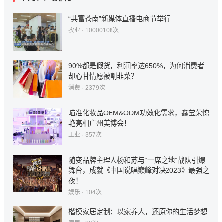
“共富苍南”新媒体直播电商节举行
农业
· 10000108次
90%都是假货，利润率达650%，为何消费者
却心甘情愿被割韭菜？
消费
· 2379次
瞄准化妆品OEM&ODM功效化需求，鑫莹荣惊
艳亮相广州美博会！
工业
· 357次
随变品牌主理人杨和苏与“一席之地”战队引爆
舞台，成就《中国说唱巅峰对决2023》最强之
夜！
娱乐
· 104次
楷模家居定制：以家养人，还原你的生活梦想