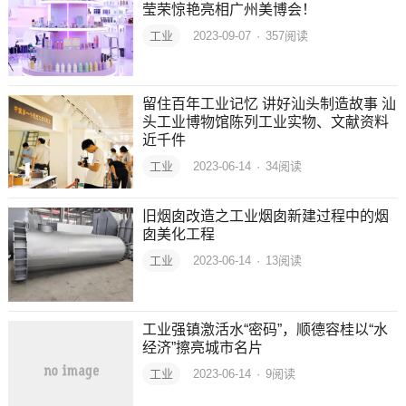
莹荣惊艳亮相广州美博会！
工业
2023-09-07
·
357
阅读
留住百年工业记忆 讲好汕头制造故事 汕
头工业博物馆陈列工业实物、文献资料
近千件
工业
2023-06-14
·
34
阅读
旧烟囱改造之工业烟囱新建过程中的烟
囱美化工程
工业
2023-06-14
·
13
阅读
工业强镇激活水“密码”，顺德容桂以“水
经济”擦亮城市名片
工业
2023-06-14
·
9
阅读