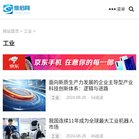
菜单
网站首页
>
工业
>
工业
面向新质生产力发展的企业主导型产业
科技创新体系：逻辑与进路
工业
2024-08-28
·
54
阅读
我国连续11年成为全球最大工业机器人
市场
工业
2024-08-28
·
46
阅读