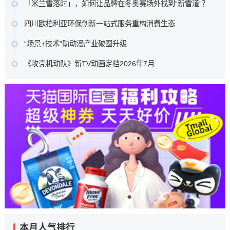
「米兰雪落时」，如何让品牌在冬奥赛场外找到“新雪道”？
潭印月、世纪中心等六大本地核心景点，重磅推出了一组城
原文链接
它没有追逐赛场内的荣耀瞬间，而是在赛场之外，用一场全
市情绪海报。…
四川欧柏利亚环保创新一站式服务重构消费生态
民参与的多巴胺Citywalk，带着水之蔻、橘朵、INTO YOU等
原文链接
四川欧柏利亚全屋整装以源头厂家为根基，凭借ENF级艾草
品牌，走进了全球年轻人的视野与生活。…
“场景+技术”助动漫产业破圈升级
防撞板的产品创新与一站式服务体系的深度布局，为行业转
原文链接
中国动漫产业正处于从高速增长向高质量发展转型、从文化
型升级提供了可借鉴的实践样本，更重新定义了中高端整装
《攻壳机动队》新TV动画定档2026年7月
产品输出向产业能力输出升级的关键阶段。向新场景要增
的消费标准。…
本作100%尊重士郎正宗原著漫画，由Science SARU制作，
量、向新技术要效率、向新融合要动能，已成为中国动漫产
原文链接
木村翔马执导，园城塔担任系列构成，半田修平负责人物设
业守正创新的核心发展路径。…
定。…
原文链接
原文链接
本月人气排行