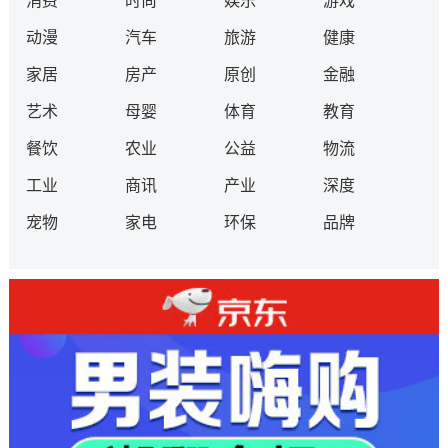
消费
时尚
娱乐
游戏
动漫
汽车
旅游
健康
家居
房产
原创
金融
艺术
母婴
体育
教育
餐饮
农业
公益
物流
工业
商讯
产业
深度
宠物
家电
环保
品牌