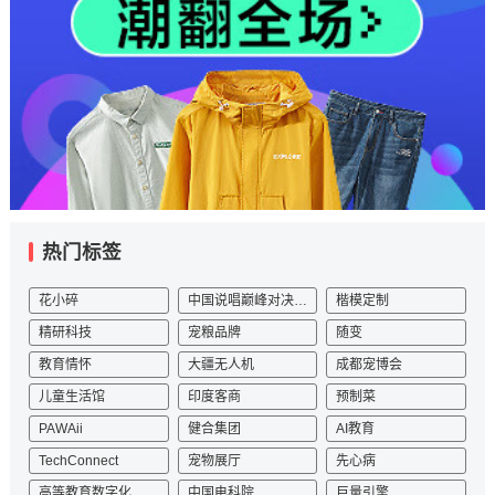
热门标签
花小碎
中国说唱巅峰对决2023
楷模定制
精研科技
宠粮品牌
随变
教育情怀
大疆无人机
成都宠博会
儿童生活馆
印度客商
预制菜
PAWAii
健合集团
AI教育