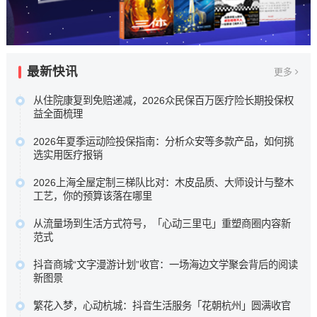
最新快讯
更多
从住院康复到免赔递减，2026众民保百万医疗险长期投保权
益全面梳理
本次盘点选取五款市场关注度较高的百万医疗险进行横向比
2026年夏季运动险投保指南：分析众安等多款产品，如何挑
较，核心围绕众安保险众民保2026臻选版，重点梳理其极宽
选实用医疗报销
投保准入规则、新增住院康复责任，以及长期持有可获的免
为了帮助大家在琳琅满目的产品中找到真正实用的医疗保障
赔额递减或既往症赔付等相伴权益，以期为不...…
2026上海全屋定制三梯队比对：木皮品质、大师设计与整木
，我们针对众安等多款热门运动险的理赔细则进行了深度梳
工艺，你的预算该落在哪里
原文链接
理 ，助您理清保障核心，在运动时多一份安心。…
科凡高定以柜墙门一体化与50%成本落地高定效果占据性价
原文链接
从流量场到生活方式符号，「心动三里屯」重塑商圈内容新
比区间，博洛尼以“大师设计+德国品质”定位中高端，图森则
范式
专注高端大宅整木定制。…
这背后是消费趋势的根本性迁移。当“逛街即购物”的旧范式褪
原文链接
抖音商城“文字漫游计划”收官：一场海边文学聚会背后的阅读
去，新一代消费者走进商圈，为的不再是提袋消费，而是一
新图景
场可打卡、可停留、可分享、可聚会的完整生活叙事。…
五位来自不同代际、不同地域的作家，分享了各自对文学与