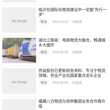
临沂在国际化物流建设中一定能“先行一
步”
物流
2023-12-11
·
13
阅读
湖北江陵县：电商物流大融合，畅通城
乡大循环
物流
2023-06-06
·
23
阅读
侨益股份已更新财务资料：专注于物流
领域，农业产业化国家重点龙头企业
物流
2023-06-06
·
22
阅读
福建八方物流与恒申集团业务合作再升
级