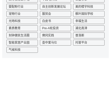
TechConnect
宠物展厅
先心病
高等教育数字化
中国电科院
巨量引擎
婴配粉行业
自主创新发展论坛
美的楼宇科技
宠物行业
服贸会
枫叶国际学校
光旸科技
白皮书
幸福生活
素质教育
Pre-A轮投资
湖北南漳
刻钟便民生活圈
佛冈实践
普洛斯
智能家居产业园
壶中爱马仕
托管平台
气候科技