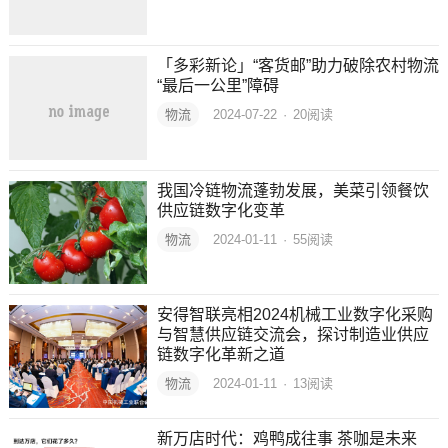
「多彩新论」“客货邮”助力破除农村物流
“最后一公里”障碍
物流
2024-07-22
·
20
阅读
我国冷链物流蓬勃发展，美菜引领餐饮
供应链数字化变革
物流
2024-01-11
·
55
阅读
安得智联亮相2024机械工业数字化采购
与智慧供应链交流会，探讨制造业供应
链数字化革新之道
物流
2024-01-11
·
13
阅读
新万店时代：鸡鸭成往事 茶咖是未来