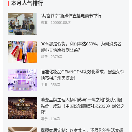
本月人气排行
“共富苍南”新媒体直播电商节举行
农业
· 10000108次
90%都是假货，利润率达650%，为何消费者
却心甘情愿被割韭菜？
消费
· 2379次
瞄准化妆品OEM&ODM功效化需求，鑫莹荣惊
艳亮相广州美博会！
工业
· 356次
随变品牌主理人杨和苏与“一席之地”战队引爆
舞台，成就《中国说唱巅峰对决2023》最强之
夜！
娱乐
· 104次