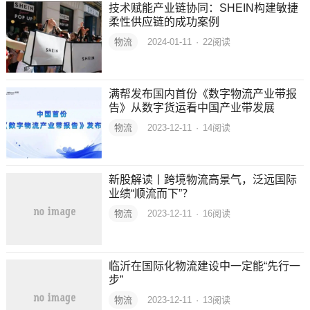
技术赋能产业链协同：SHEIN构建敏捷
柔性供应链的成功案例
物流
2024-01-11
·
22
阅读
满帮发布国内首份《数字物流产业带报
告》从数字货运看中国产业带发展
物流
2023-12-11
·
14
阅读
新股解读丨跨境物流高景气，泛远国际
业绩“顺流而下”？
物流
2023-12-11
·
16
阅读
临沂在国际化物流建设中一定能“先行一
步”
物流
2023-12-11
·
13
阅读