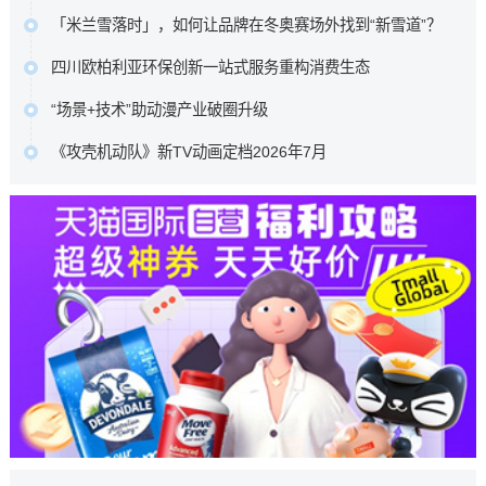
原文链接
繁花入梦，心动杭城：抖音生活服务「花朝杭州」圆满收官
生活关系的理解。徐则臣同时以《人民文学》主编身份，谈
抖音生活服务深入杭城春日肌理，联动奥体中心体育场、三
及文学期刊在数字时代如何重新连接读者。…
「米兰雪落时」，如何让品牌在冬奥赛场外找到“新雪道”？
潭印月、世纪中心等六大本地核心景点，重磅推出了一组城
原文链接
它没有追逐赛场内的荣耀瞬间，而是在赛场之外，用一场全
市情绪海报。…
四川欧柏利亚环保创新一站式服务重构消费生态
民参与的多巴胺Citywalk，带着水之蔻、橘朵、INTO YOU等
原文链接
四川欧柏利亚全屋整装以源头厂家为根基，凭借ENF级艾草
品牌，走进了全球年轻人的视野与生活。…
“场景+技术”助动漫产业破圈升级
防撞板的产品创新与一站式服务体系的深度布局，为行业转
原文链接
中国动漫产业正处于从高速增长向高质量发展转型、从文化
型升级提供了可借鉴的实践样本，更重新定义了中高端整装
《攻壳机动队》新TV动画定档2026年7月
产品输出向产业能力输出升级的关键阶段。向新场景要增
的消费标准。…
本作100%尊重士郎正宗原著漫画，由Science SARU制作，
量、向新技术要效率、向新融合要动能，已成为中国动漫产
原文链接
木村翔马执导，园城塔担任系列构成，半田修平负责人物设
业守正创新的核心发展路径。…
定。…
原文链接
原文链接