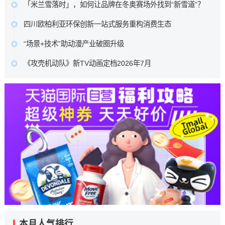
及文学期刊在数字时代如何重新连接读者。…
「米兰雪落时」，如何让品牌在冬奥赛场外找到“新雪道”？
潭印月、世纪中心等六大本地核心景点，重磅推出了一组城
原文链接
它没有追逐赛场内的荣耀瞬间，而是在赛场之外，用一场全
市情绪海报。…
四川欧柏利亚环保创新一站式服务重构消费生态
民参与的多巴胺Citywalk，带着水之蔻、橘朵、INTO YOU等
原文链接
四川欧柏利亚全屋整装以源头厂家为根基，凭借ENF级艾草
品牌，走进了全球年轻人的视野与生活。…
“场景+技术”助动漫产业破圈升级
防撞板的产品创新与一站式服务体系的深度布局，为行业转
原文链接
中国动漫产业正处于从高速增长向高质量发展转型、从文化
型升级提供了可借鉴的实践样本，更重新定义了中高端整装
《攻壳机动队》新TV动画定档2026年7月
产品输出向产业能力输出升级的关键阶段。向新场景要增
的消费标准。…
本作100%尊重士郎正宗原著漫画，由Science SARU制作，
量、向新技术要效率、向新融合要动能，已成为中国动漫产
原文链接
木村翔马执导，园城塔担任系列构成，半田修平负责人物设
业守正创新的核心发展路径。…
定。…
原文链接
原文链接
本月人气排行