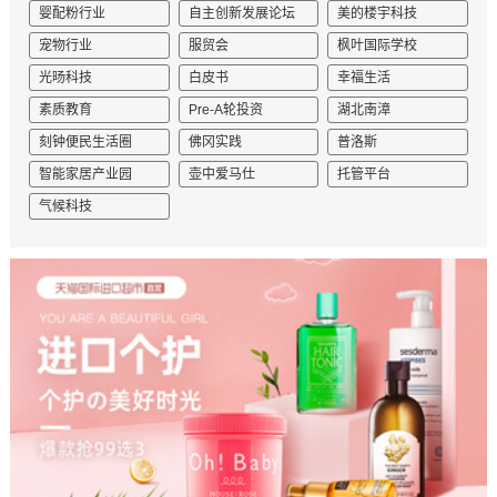
婴配粉行业
自主创新发展论坛
美的楼宇科技
宠物行业
服贸会
枫叶国际学校
光旸科技
白皮书
幸福生活
素质教育
Pre-A轮投资
湖北南漳
刻钟便民生活圈
佛冈实践
普洛斯
智能家居产业园
壶中爱马仕
托管平台
气候科技