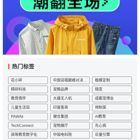
热门标签
花小碎
中国说唱巅峰对决2023
楷模定制
精研科技
宠粮品牌
随变
教育情怀
大疆无人机
成都宠博会
儿童生活馆
印度客商
预制菜
PAWAii
健合集团
AI教育
TechConnect
宠物展厅
先心病
高等教育数字化
中国电科院
巨量引擎