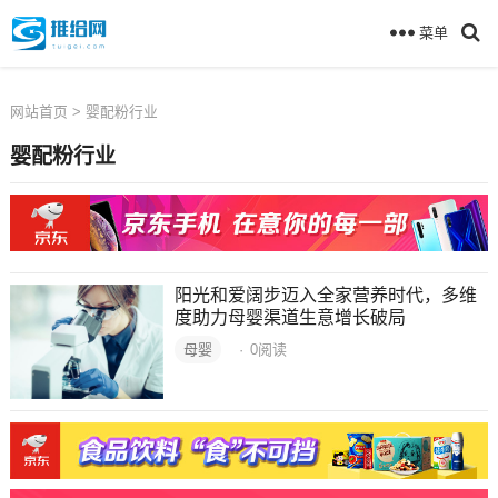
菜单
网站首页
> 婴配粉行业
婴配粉行业
阳光和爱阔步迈入全家营养时代，多维
度助力母婴渠道生意增长破局
母婴
·
0
阅读