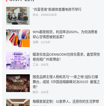
“共富苍南”新媒体直播电商节举行
农业
· 10000108次
90%都是假货，利润率达650%，为何消费者
却心甘情愿被割韭菜？
消费
· 2379次
瞄准化妆品OEM&ODM功效化需求，鑫莹荣惊
艳亮相广州美博会！
工业
· 356次
随变品牌主理人杨和苏与“一席之地”战队引爆
舞台，成就《中国说唱巅峰对决2023》最强之
夜！
娱乐
· 104次
楷模家居定制：以家养人，还原你的生活梦想