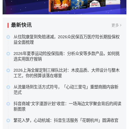
最新快讯
更多
从住院康复到免赔递减，2026众民保百万医疗险长期投保权
益全面梳理
本次盘点选取五款市场关注度较高的百万医疗险进行横向比
2026年夏季运动险投保指南：分析众安等多款产品，如何挑
较，核心围绕众安保险众民保2026臻选版，重点梳理其极宽
选实用医疗报销
投保准入规则、新增住院康复责任，以及长期持有可获的免
为了帮助大家在琳琅满目的产品中找到真正实用的医疗保障
赔额递减或既往症赔付等相伴权益，以期为不...…
2026上海全屋定制三梯队比对：木皮品质、大师设计与整木
，我们针对众安等多款热门运动险的理赔细则进行了深度梳
工艺，你的预算该落在哪里
原文链接
理 ，助您理清保障核心，在运动时多一份安心。…
科凡高定以柜墙门一体化与50%成本落地高定效果占据性价
原文链接
从流量场到生活方式符号，「心动三里屯」重塑商圈内容新
比区间，博洛尼以“大师设计+德国品质”定位中高端，图森则
范式
专注高端大宅整木定制。…
这背后是消费趋势的根本性迁移。当“逛街即购物”的旧范式褪
原文链接
抖音商城“文字漫游计划”收官：一场海边文学聚会背后的阅读
去，新一代消费者走进商圈，为的不再是提袋消费，而是一
新图景
场可打卡、可停留、可分享、可聚会的完整生活叙事。…
五位来自不同代际、不同地域的作家，分享了各自对文学与
原文链接
繁花入梦，心动杭城：抖音生活服务「花朝杭州」圆满收官
生活关系的理解。徐则臣同时以《人民文学》主编身份，谈
抖音生活服务深入杭城春日肌理，联动奥体中心体育场、三