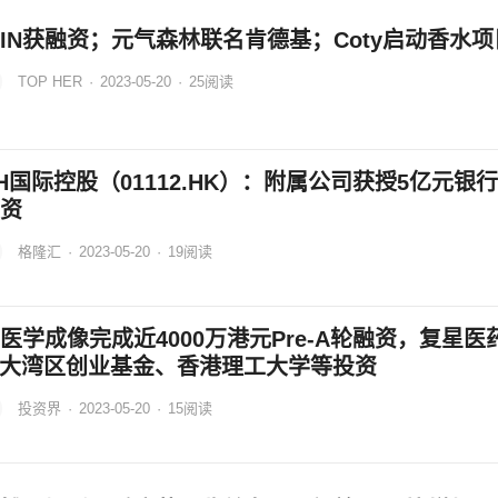
EIN获融资；元气森林联名肯德基；Coty启动香水项
TOP HER
·
2023-05-20
·
25
阅读
H国际控股（01112.HK）：附属公司获授5亿元银
资
格隆汇
·
2023-05-20
·
19
阅读
医学成像完成近4000万港元Pre-A轮融资，复星医
F大湾区创业基金、香港理工大学等投资
投资界
·
2023-05-20
·
15
阅读