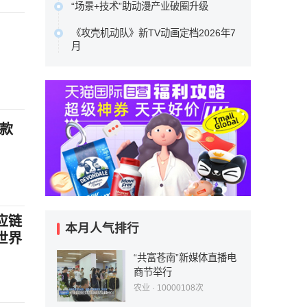
YOU等品牌，走进了全球年轻人的视野
“场景+技术”助动漫产业破圈升级
基，凭借ENF级艾草防撞板的产品创新
与生活。…
中国动漫产业正处于从高速增长向高质
与一站式服务体系的深度布局，为行业
《攻壳机动队》新TV动画定档2026年7
原文链接
量发展转型、从文化产品输出向产业能
转型升级提供了可借鉴的实践样本，更
月
力输出升级的关键阶段。向新场景要增
重新定义了中高端整装的消费标准。…
本作100%尊重士郎正宗原著漫画，由
量、向新技术要效率、向新融合要动
原文链接
Science SARU制作，木村翔马执导，
能，已成为中国动漫产业守正创新的核
园城塔担任系列构成，半田修平负责人
心发展路径。…
物设定。…
原文链接
还款
原文链接
应链
本月人气排行
世界
“共富苍南”新媒体直播电
商节举行
农业
· 10000108次