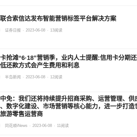
联合索信达发布智能营销标签平台解决方案
证券日报
·
2023-06-08
·
13
阅读
卡抢滩“6·18”营销季，业内人士提醒:信用卡分期
低还款方式会产生费用和利息
半岛新闻
·
2023-06-08
·
12
阅读
中免：我们还将持续提升招商采购、运营管理、供
、数字化建设、市场营销等核心能力，进一步打造
旅游零售运营商
同花顺iNews
·
2023-06-08
·
11
阅读