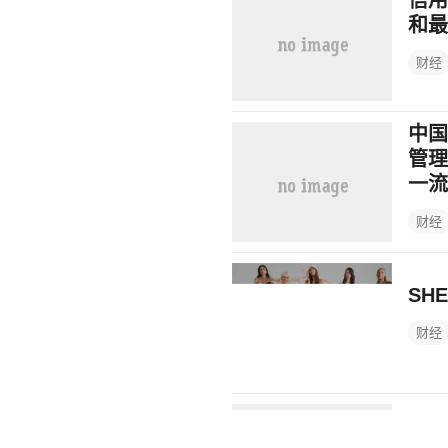
信用
和最
财经
中国
管理
一流
财经
SH
财经
H＆