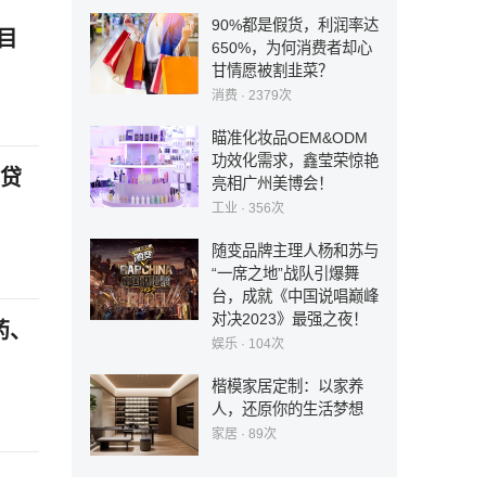
90%都是假货，利润率达
目
650%，为何消费者却心
甘情愿被割韭菜？
消费
· 2379次
瞄准化妆品OEM&ODM
功效化需求，鑫莹荣惊艳
行贷
亮相广州美博会！
工业
· 356次
随变品牌主理人杨和苏与
“一席之地”战队引爆舞
台，成就《中国说唱巅峰
对决2023》最强之夜！
药、
娱乐
· 104次
楷模家居定制：以家养
人，还原你的生活梦想
家居
· 89次