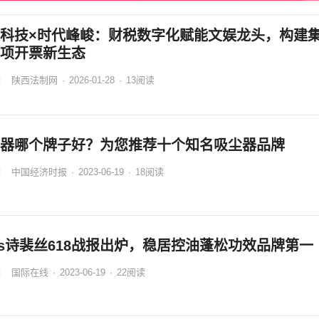
科技×时代峰峻：财税数字化赋能文娱龙头，构建
项开票新生态
陕西法制网
·
2026-01-28
·
13
阅读
器哪个牌子好？为您推荐十个知名吸尘器品牌
中国经济时报
·
2023-06-19
·
18
阅读
es诗裴丝618战报出炉，稳居控油蓬松功效品牌第一
国际在线
·
2023-06-19
·
22
阅读