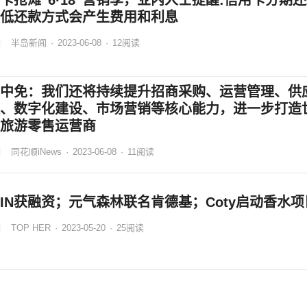
卡抢滩“6·18”营销季，业内人士提醒:信用卡分期
低还款方式会产生费用和利息
半岛新闻
·
2023-06-08
·
12
阅读
中免：我们还将持续提升招商采购、运营管理、供
、数字化建设、市场营销等核心能力，进一步打造
旅游零售运营商
同花顺iNews
·
2023-06-08
·
11
阅读
EIN获融资；元气森林联名肯德基；Coty启动香水项
TOP HER
·
2023-05-20
·
25
阅读
H国际控股（01112.HK）：附属公司获授5亿元银