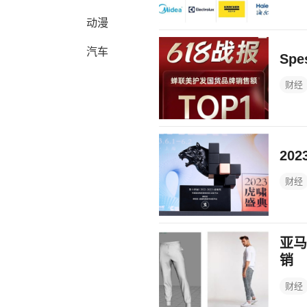
动漫
汽车
Sp
财经
20
财经
亚马
销
财经