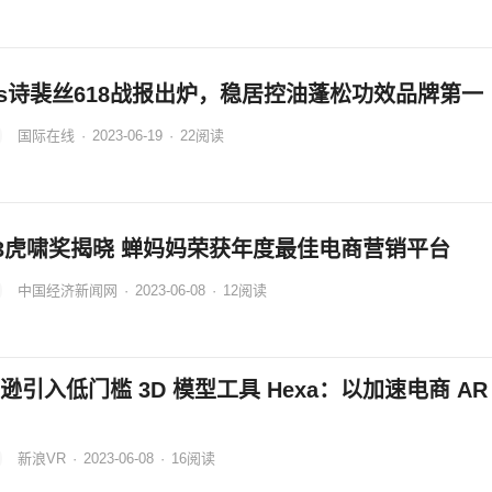
es诗裴丝618战报出炉，稳居控油蓬松功效品牌第一
国际在线
·
2023-06-19
·
22
阅读
23虎啸奖揭晓 蝉妈妈荣获年度最佳电商营销平台
中国经济新闻网
·
2023-06-08
·
12
阅读
逊引入低门槛 3D 模型工具 Hexa：以加速电商 AR
新浪VR
·
2023-06-08
·
16
阅读