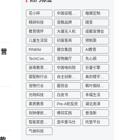
花小碎
中国说唱巅峰对决2023
楷模定制
精研科技
宠粮品牌
随变
教育情怀
大疆无人机
成都宠博会
儿童生活馆
印度客商
预制菜
PAWAii
健合集团
AI教育
 营
TechConnect
宠物展厅
先心病
高等教育数字化
中国电科院
巨量引擎
婴配粉行业
自主创新发展论坛
美的楼宇科技
宠物行业
服贸会
枫叶国际学校
光旸科技
白皮书
幸福生活
素质教育
Pre-A轮投资
湖北南漳
刻钟便民生活圈
佛冈实践
普洛斯
智能家居产业园
壶中爱马仕
托管平台
气候科技