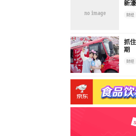
新濠
财经
抓住
期
财经