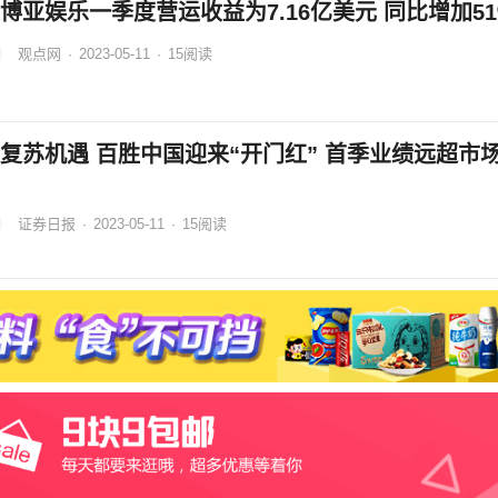
博亚娱乐一季度营运收益为7.16亿美元 同比增加51
观点网
·
2023-05-11
·
15
阅读
复苏机遇 百胜中国迎来“开门红” 首季业绩远超市
证券日报
·
2023-05-11
·
15
阅读