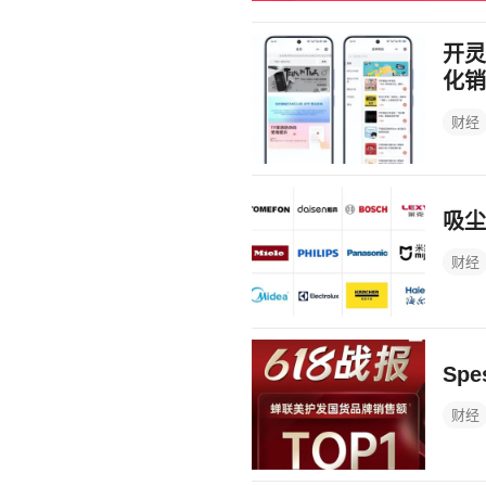
开灵
化销
财经
吸尘
财经
Sp
财经