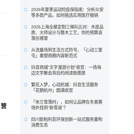
本次盘点选取五款市场关注度较高的百
2026年夏季运动险投保指南：分析众安
万医疗险进行横向比较，核心围绕众安
等多款产品，如何挑选实用医疗报销
保险众民保2026臻选版，重点梳理其极
为了帮助大家在琳琅满目的产品中找到
宽投保准入规则、新增住院康复责任，
2026上海全屋定制三梯队比对：木皮品
真正实用的医疗保障 ，我们针对众安等
质、大师设计与整木工艺，你的预算该
以及长期持有可获的免赔额递减或既往
多款热门运动险的理赔细则进行了深度
落在哪里
症赔付等相伴权益，以期为不...…
梳理 ，助您理清保障核心，在运动时多
科凡高定以柜墙门一体化与50%成本落
原文链接
从流量场到生活方式符号，「心动三里
一份安心。…
地高定效果占据性价比区间，博洛尼以
屯」重塑商圈内容新范式
原文链接
“大师设计+德国品质”定位中高端，图森
这背后是消费趋势的根本性迁移。当“逛
则专注高端大宅整木定制。…
抖音商城“文字漫游计划”收官：一场海
街即购物”的旧范式褪去，新一代消费者
边文学聚会背后的阅读新图景
原文链接
走进商圈，为的不再是提袋消费，而是
五位来自不同代际、不同地域的作家，
一场可打卡、可停留、可分享、可聚会
繁花入梦，心动杭城：抖音生活服务
分享了各自对文学与生活关系的理解。
「花朝杭州」圆满收官
的完整生活叙事。…
徐则臣同时以《人民文学》主编身份，
抖音生活服务深入杭城春日肌理，联动
原文链接
谈及文学期刊在数字时代如何重新连接
「米兰雪落时」，如何让品牌在冬奥赛
奥体中心体育场、三潭印月、世纪中心
 营
场外找到“新雪道”？
读者。…
等六大本地核心景点，重磅推出了一组
它没有追逐赛场内的荣耀瞬间，而是在
原文链接
城市情绪海报。…
四川欧柏利亚环保创新一站式服务重构
赛场之外，用一场全民参与的多巴胺
消费生态
原文链接
Citywalk，带着水之蔻、橘朵、INTO
四川欧柏利亚全屋整装以源头厂家为根