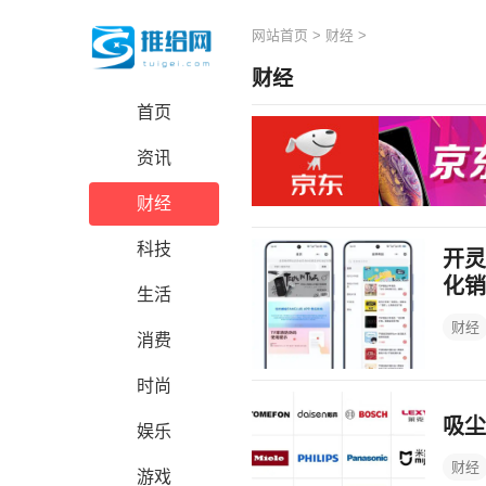
网站首页
>
财经
>
财经
首页
资讯
财经
科技
开灵
化销
生活
财经
消费
时尚
吸尘
娱乐
财经
游戏