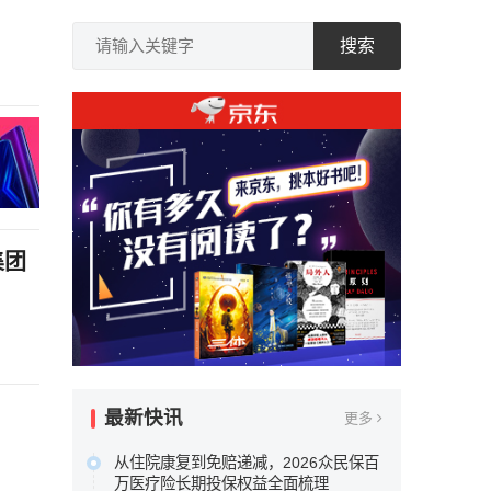
搜索
集团
最新快讯
更多
从住院康复到免赔递减，2026众民保百
万医疗险长期投保权益全面梳理