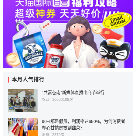
定。…
原文链接
原文链接
本月人气排行
“共富苍南”新媒体直播电商节举行
农业
· 10000108次
90%都是假货，利润率达650%，为何消费者
却心甘情愿被割韭菜？
消费
· 2379次