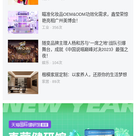
瞄准化妆品OEM&ODM功效化需求，鑫莹荣惊
艳亮相广州美博会！
工业
· 356次
随变品牌主理人杨和苏与“一席之地”战队引爆
舞台，成就《中国说唱巅峰对决2023》最强之
夜！
娱乐
· 104次
楷模家居定制：以家养人，还原你的生活梦想
家居
· 89次