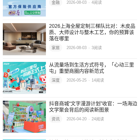
金融
2026-08-03
·
4
阅读
2026上海全屋定制三梯队比对：木皮品
质、大师设计与整木工艺，你的预算该
落在哪里
家居
2026-08-03
·
3
阅读
从流量场到生活方式符号，「心动三里
屯」重塑商圈内容新范式
深度
2026-05-25
·
14
阅读
抖音商城“文字漫游计划”收官：一场海边
文学聚会背后的阅读新图景
资讯
2026-04-20
·
24
阅读