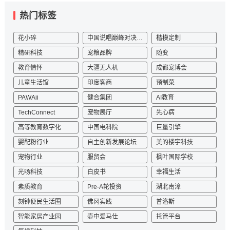
热门标签
花小碎
中国说唱巅峰对决2023
楷模定制
精研科技
宠粮品牌
随变
教育情怀
大疆无人机
成都宠博会
儿童生活馆
印度客商
预制菜
PAWAii
健合集团
AI教育
TechConnect
宠物展厅
先心病
高等教育数字化
中国电科院
巨量引擎
婴配粉行业
自主创新发展论坛
美的楼宇科技
宠物行业
服贸会
枫叶国际学校
光旸科技
白皮书
幸福生活
素质教育
Pre-A轮投资
湖北南漳
刻钟便民生活圈
佛冈实践
普洛斯
智能家居产业园
壶中爱马仕
托管平台