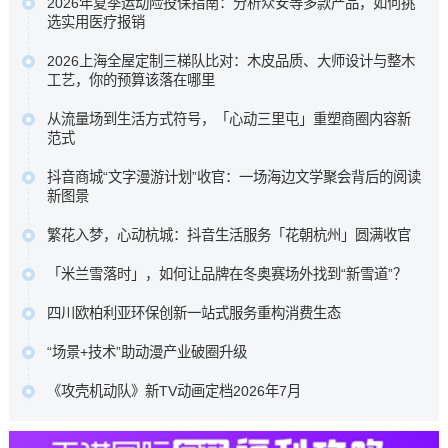
2026年夏季运动险投保指南：分析众安等多款产品，如何挑
较，核心围绕众安保险众民保2026臻选版，重点梳理其极宽
选实用医疗报销
投保准入规则、新增住院康复责任，以及长期持有可获的免
为了帮助大家在琳琅满目的产品中找到真正实用的医疗保障
赔额递减或既往症赔付等相伴权益，以期为不...…
2026上海全屋定制三梯队比对：木皮品质、大师设计与整木
，我们针对众安等多款热门运动险的理赔细则进行了深度梳
工艺，你的预算该落在哪里
原文链接
理 ，助您理清保障核心，在运动时多一份安心。…
科凡高定以柜墙门一体化与50%成本落地高定效果占据性价
原文链接
从流量场到生活方式符号，「心动三里屯」重塑商圈内容新
比区间，博洛尼以“大师设计+德国品质”定位中高端，图森则
范式
专注高端大宅整木定制。…
这背后是消费趋势的根本性迁移。当“逛街即购物”的旧范式褪
原文链接
抖音商城“文字漫游计划”收官：一场海边文学聚会背后的阅读
去，新一代消费者走进商圈，为的不再是提袋消费，而是一
新图景
场可打卡、可停留、可分享、可聚会的完整生活叙事。…
五位来自不同代际、不同地域的作家，分享了各自对文学与
原文链接
繁花入梦，心动杭城：抖音生活服务「花朝杭州」圆满收官
生活关系的理解。徐则臣同时以《人民文学》主编身份，谈
抖音生活服务深入杭城春日肌理，联动奥体中心体育场、三
及文学期刊在数字时代如何重新连接读者。…
「米兰雪落时」，如何让品牌在冬奥赛场外找到“新雪道”？
潭印月、世纪中心等六大本地核心景点，重磅推出了一组城
原文链接
它没有追逐赛场内的荣耀瞬间，而是在赛场之外，用一场全
市情绪海报。…
四川欧柏利亚环保创新一站式服务重构消费生态
民参与的多巴胺Citywalk，带着水之蔻、橘朵、INTO YOU等
原文链接
四川欧柏利亚全屋整装以源头厂家为根基，凭借ENF级艾草
品牌，走进了全球年轻人的视野与生活。…
“场景+技术”助动漫产业破圈升级
防撞板的产品创新与一站式服务体系的深度布局，为行业转
原文链接
中国动漫产业正处于从高速增长向高质量发展转型、从文化
型升级提供了可借鉴的实践样本，更重新定义了中高端整装
《攻壳机动队》新TV动画定档2026年7月
产品输出向产业能力输出升级的关键阶段。向新场景要增
的消费标准。…
本作100%尊重士郎正宗原著漫画，由Science SARU制作，
量、向新技术要效率、向新融合要动能，已成为中国动漫产
原文链接
木村翔马执导，园城塔担任系列构成，半田修平负责人物设
业守正创新的核心发展路径。…