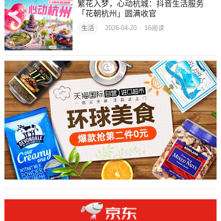
繁花入梦，心动杭城：抖音生活服务
「花朝杭州」圆满收官
生活
2026-04-20
·
16
阅读