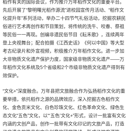
稻作有关的国际会议，作为推介万年稻作文化的重要平台。
先后开展了“黎明曙光稻作源流”进校园宣传月活动、“稻作文
化提升年”系列活动，举办二十四节气礼俗活动，挖掘农耕民
俗进行艺术再创作和节目策划，将传统的洗牛、咬春、祭祖
等民俗一一再现。创编非遗民俗节目《耘禾歌》，连续两年
登上央视舞台；配合拍摄《江西史话》《何以中国》等大型
考古纪录片和外宣视频，积极推介万年稻作文化。进一步加
大非物质文化遗产保护力度，国家级非物质文化遗产——万
年稻作文化系统及5个省级和2个市级非物质文化遗产得到有
效保护。
“文化+”深度融合。万年县把文旅融合作为弘扬稻作文化的重
要举措，依托稻作之源的品牌效应，深入挖掘古色稻作文
化、金色贡米文化、白色珍珠文化、红色革命文化、绿色生
态文化“五色”文化，以“‘五色’文化+”形式，设计一批富有文化
内涵的文创产品，创作一批带有文化印记的文旅产品，打造