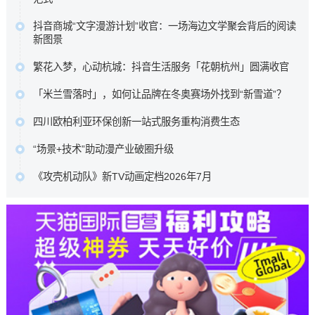
专注高端大宅整木定制。…
这背后是消费趋势的根本性迁移。当“逛街即购物”的旧范式褪
原文链接
抖音商城“文字漫游计划”收官：一场海边文学聚会背后的阅读
去，新一代消费者走进商圈，为的不再是提袋消费，而是一
新图景
场可打卡、可停留、可分享、可聚会的完整生活叙事。…
五位来自不同代际、不同地域的作家，分享了各自对文学与
原文链接
繁花入梦，心动杭城：抖音生活服务「花朝杭州」圆满收官
生活关系的理解。徐则臣同时以《人民文学》主编身份，谈
抖音生活服务深入杭城春日肌理，联动奥体中心体育场、三
及文学期刊在数字时代如何重新连接读者。…
「米兰雪落时」，如何让品牌在冬奥赛场外找到“新雪道”？
潭印月、世纪中心等六大本地核心景点，重磅推出了一组城
原文链接
它没有追逐赛场内的荣耀瞬间，而是在赛场之外，用一场全
市情绪海报。…
四川欧柏利亚环保创新一站式服务重构消费生态
民参与的多巴胺Citywalk，带着水之蔻、橘朵、INTO YOU等
原文链接
四川欧柏利亚全屋整装以源头厂家为根基，凭借ENF级艾草
品牌，走进了全球年轻人的视野与生活。…
“场景+技术”助动漫产业破圈升级
防撞板的产品创新与一站式服务体系的深度布局，为行业转
原文链接
中国动漫产业正处于从高速增长向高质量发展转型、从文化
型升级提供了可借鉴的实践样本，更重新定义了中高端整装
《攻壳机动队》新TV动画定档2026年7月
产品输出向产业能力输出升级的关键阶段。向新场景要增
的消费标准。…
本作100%尊重士郎正宗原著漫画，由Science SARU制作，
量、向新技术要效率、向新融合要动能，已成为中国动漫产
原文链接
木村翔马执导，园城塔担任系列构成，半田修平负责人物设
业守正创新的核心发展路径。…
定。…
原文链接
原文链接