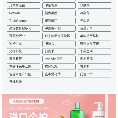
儿童生活馆
印度客商
预制菜
PAWAii
健合集团
AI教育
TechConnect
宠物展厅
先心病
高等教育数字化
中国电科院
巨量引擎
婴配粉行业
自主创新发展论坛
美的楼宇科技
宠物行业
服贸会
枫叶国际学校
光旸科技
白皮书
幸福生活
素质教育
Pre-A轮投资
湖北南漳
刻钟便民生活圈
佛冈实践
普洛斯
智能家居产业园
壶中爱马仕
托管平台
气候科技