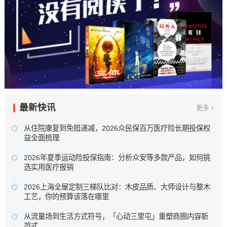
最新快讯
更多
从住院康复到免赔递减，2026众民保百万医疗险长期投保权
益全面梳理
本次盘点选取五款市场关注度较高的百万医疗险进行横向比
2026年夏季运动险投保指南：分析众安等多款产品，如何挑
较，核心围绕众安保险众民保2026臻选版，重点梳理其极宽
选实用医疗报销
投保准入规则、新增住院康复责任，以及长期持有可获的免
为了帮助大家在琳琅满目的产品中找到真正实用的医疗保障
赔额递减或既往症赔付等相伴权益，以期为不...…
2026上海全屋定制三梯队比对：木皮品质、大师设计与整木
，我们针对众安等多款热门运动险的理赔细则进行了深度梳
工艺，你的预算该落在哪里
原文链接
理 ，助您理清保障核心，在运动时多一份安心。…
科凡高定以柜墙门一体化与50%成本落地高定效果占据性价
原文链接
从流量场到生活方式符号，「心动三里屯」重塑商圈内容新
比区间，博洛尼以“大师设计+德国品质”定位中高端，图森则
范式