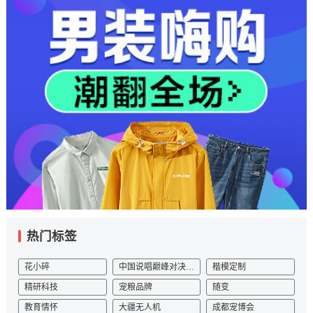
热门标签
花小碎
中国说唱巅峰对决2023
楷模定制
精研科技
宠粮品牌
随变
教育情怀
大疆无人机
成都宠博会