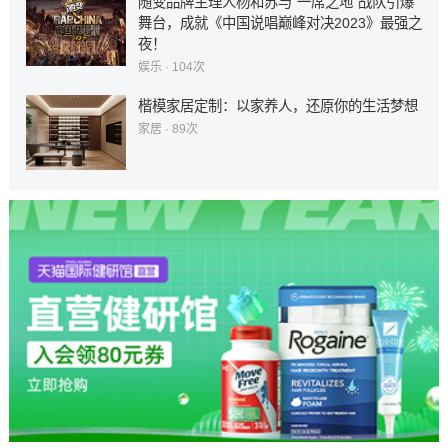
随变品牌主理人杨和苏与“一席之地”战队引爆
舞台，成就《中国说唱巅峰对决2023》最强之
夜！
娱乐
· 104次
楷模家居定制：以家养人，还原你的生活梦想
家居
· 89次