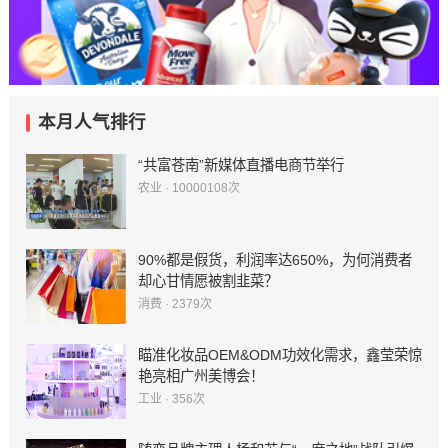
本月人气排行
“共富苍南”新媒体直播电商节举行
农业
· 10000108次
90%都是假货，利润率达650%，为何消费者
却心甘情愿被割韭菜？
消费
· 2379次
瞄准化妆品OEM&ODM功效化需求，鑫莹荣惊
艳亮相广州美博会！
工业
· 356次