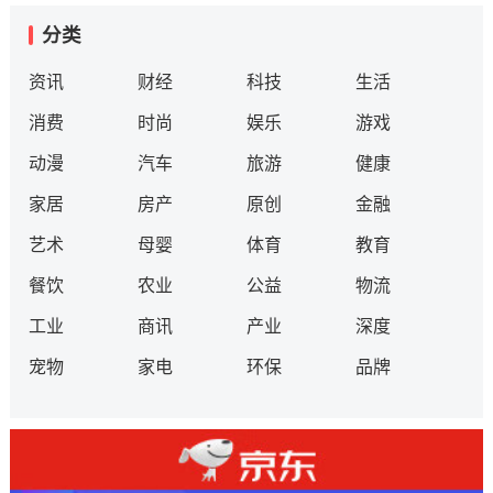
分类
资讯
财经
科技
生活
消费
时尚
娱乐
游戏
动漫
汽车
旅游
健康
家居
房产
原创
金融
艺术
母婴
体育
教育
餐饮
农业
公益
物流
工业
商讯
产业
深度
宠物
家电
环保
品牌