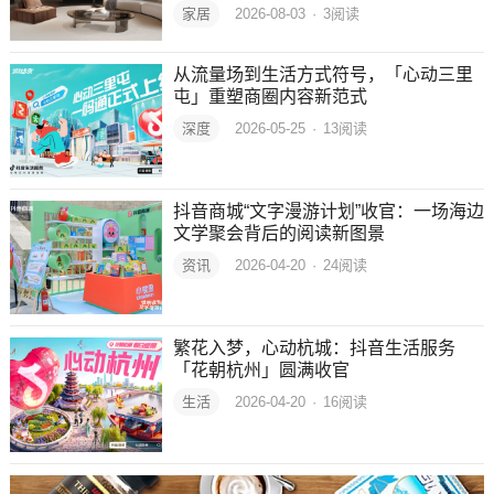
家居
2026-08-03
·
3
阅读
从流量场到生活方式符号，「心动三里
屯」重塑商圈内容新范式
深度
2026-05-25
·
13
阅读
抖音商城“文字漫游计划”收官：一场海边
文学聚会背后的阅读新图景
资讯
2026-04-20
·
24
阅读
繁花入梦，心动杭城：抖音生活服务
「花朝杭州」圆满收官
生活
2026-04-20
·
16
阅读