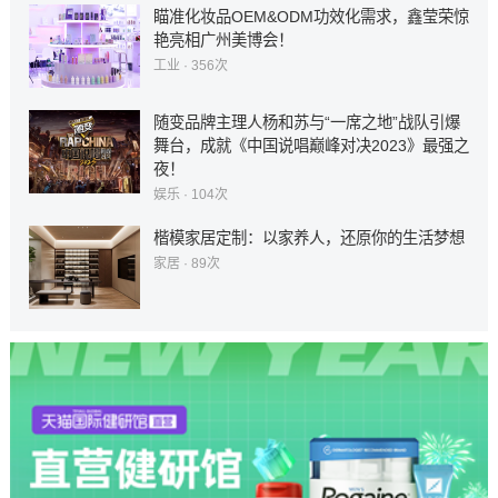
瞄准化妆品OEM&ODM功效化需求，鑫莹荣惊
艳亮相广州美博会！
工业
· 356次
随变品牌主理人杨和苏与“一席之地”战队引爆
舞台，成就《中国说唱巅峰对决2023》最强之
夜！
娱乐
· 104次
楷模家居定制：以家养人，还原你的生活梦想
家居
· 89次