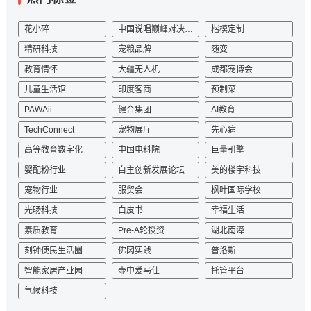
花小碎
中国说唱巅峰对决2023
楷模定制
精研科技
宠粮品牌
随变
教育情怀
大疆无人机
成都宠博会
儿童生活馆
印度客商
预制菜
PAWAii
健合集团
AI教育
TechConnect
宠物展厅
先心病
高等教育数字化
中国电科院
巨量引擎
婴配粉行业
自主创新发展论坛
美的楼宇科技
宠物行业
服贸会
枫叶国际学校
光旸科技
白皮书
幸福生活
素质教育
Pre-A轮投资
湖北南漳
刻钟便民生活圈
佛冈实践
普洛斯
智能家居产业园
壶中爱马仕
托管平台
气候科技