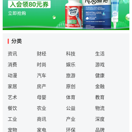
分类
资讯
财经
科技
生活
消费
时尚
娱乐
游戏
动漫
汽车
旅游
健康
家居
房产
原创
金融
艺术
母婴
体育
教育
餐饮
农业
公益
物流
工业
商讯
产业
深度
宠物
家电
环保
品牌