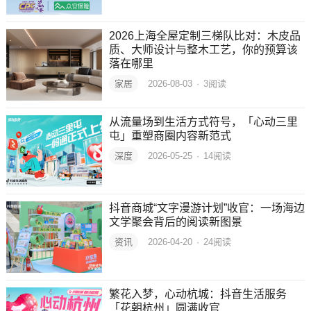
2026上海全屋定制三梯队比对：木皮品
质、大师设计与整木工艺，你的预算该
落在哪里
家居
2026-08-03
·
3
阅读
从流量场到生活方式符号，「心动三里
屯」重塑商圈内容新范式
深度
2026-05-25
·
14
阅读
抖音商城“文字漫游计划”收官：一场海边
文学聚会背后的阅读新图景
资讯
2026-04-20
·
24
阅读
繁花入梦，心动杭城：抖音生活服务
「花朝杭州」圆满收官