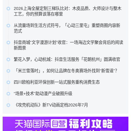
投保准入规则、新增住院康复责任，以及长期持有可获的免
为了帮助大家在琳琅满目的产品中找到真正实用的医疗保障
赔额递减或既往症赔付等相伴权益，以期为不...…
2026上海全屋定制三梯队比对：木皮品质、大师设计与整木
，我们针对众安等多款热门运动险的理赔细则进行了深度梳
工艺，你的预算该落在哪里
原文链接
理 ，助您理清保障核心，在运动时多一份安心。…
科凡高定以柜墙门一体化与50%成本落地高定效果占据性价
原文链接
从流量场到生活方式符号，「心动三里屯」重塑商圈内容新
比区间，博洛尼以“大师设计+德国品质”定位中高端，图森则
范式
专注高端大宅整木定制。…
这背后是消费趋势的根本性迁移。当“逛街即购物”的旧范式褪
原文链接
抖音商城“文字漫游计划”收官：一场海边文学聚会背后的阅读
去，新一代消费者走进商圈，为的不再是提袋消费，而是一
新图景
场可打卡、可停留、可分享、可聚会的完整生活叙事。…
五位来自不同代际、不同地域的作家，分享了各自对文学与
原文链接
繁花入梦，心动杭城：抖音生活服务「花朝杭州」圆满收官
生活关系的理解。徐则臣同时以《人民文学》主编身份，谈
抖音生活服务深入杭城春日肌理，联动奥体中心体育场、三
及文学期刊在数字时代如何重新连接读者。…
「米兰雪落时」，如何让品牌在冬奥赛场外找到“新雪道”？
潭印月、世纪中心等六大本地核心景点，重磅推出了一组城
原文链接
它没有追逐赛场内的荣耀瞬间，而是在赛场之外，用一场全
市情绪海报。…
四川欧柏利亚环保创新一站式服务重构消费生态
民参与的多巴胺Citywalk，带着水之蔻、橘朵、INTO YOU等
原文链接
四川欧柏利亚全屋整装以源头厂家为根基，凭借ENF级艾草
品牌，走进了全球年轻人的视野与生活。…
“场景+技术”助动漫产业破圈升级
防撞板的产品创新与一站式服务体系的深度布局，为行业转
原文链接
中国动漫产业正处于从高速增长向高质量发展转型、从文化
型升级提供了可借鉴的实践样本，更重新定义了中高端整装
《攻壳机动队》新TV动画定档2026年7月
产品输出向产业能力输出升级的关键阶段。向新场景要增
的消费标准。…
本作100%尊重士郎正宗原著漫画，由Science SARU制作，
量、向新技术要效率、向新融合要动能，已成为中国动漫产
原文链接
木村翔马执导，园城塔担任系列构成，半田修平负责人物设
业守正创新的核心发展路径。…
定。…
原文链接