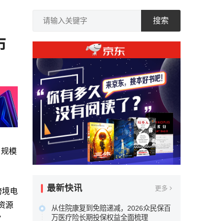
搜索
布
了规模
最新快讯
更多
跨境电
资源
从住院康复到免赔递减，2026众民保百
”
万医疗险长期投保权益全面梳理