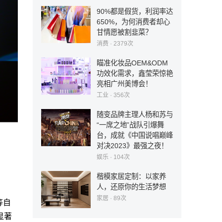
90%都是假货，利润率达
650%，为何消费者却心
甘情愿被割韭菜？
消费
· 2379次
瞄准化妆品OEM&ODM
功效化需求，鑫莹荣惊艳
亮相广州美博会！
工业
· 356次
随变品牌主理人杨和苏与
“一席之地”战队引爆舞
台，成就《中国说唱巅峰
对决2023》最强之夜！
娱乐
· 104次
楷模家居定制：以家养
人，还原你的生活梦想
家居
· 89次
等自
显著