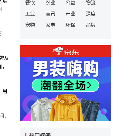
实展
餐饮
农业
公益
物流
间
工业
商讯
产业
深度
宠物
家电
环保
品牌
商
品牌及
知，
，用
。
间，
热门标签