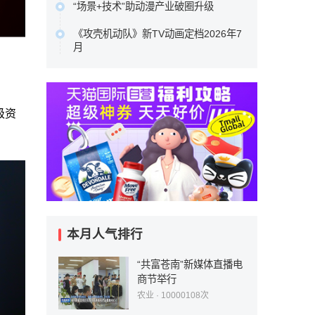
YOU等品牌，走进了全球年轻人的视野
“场景+技术”助动漫产业破圈升级
基，凭借ENF级艾草防撞板的产品创新
与生活。…
中国动漫产业正处于从高速增长向高质
与一站式服务体系的深度布局，为行业
《攻壳机动队》新TV动画定档2026年7
原文链接
量发展转型、从文化产品输出向产业能
转型升级提供了可借鉴的实践样本，更
月
力输出升级的关键阶段。向新场景要增
重新定义了中高端整装的消费标准。…
本作100%尊重士郎正宗原著漫画，由
量、向新技术要效率、向新融合要动
原文链接
Science SARU制作，木村翔马执导，
能，已成为中国动漫产业守正创新的核
园城塔担任系列构成，半田修平负责人
心发展路径。…
级资
物设定。…
原文链接
原文链接
本月人气排行
“共富苍南”新媒体直播电
商节举行
农业
· 10000108次