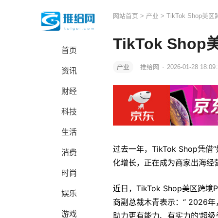
网站首页
>
产业
> TikTok Shop
TikTok Sh
首页
产业
推给网
·
2026-01-28 18:09
资讯
财经
科技
生活
过去一年，TikTok Sho
消费
化增长，正在成为商家出海经
时尚
近日，TikTok Shop美区
娱乐
商副总裁木青表示：“ 202
游戏
助力更有能力、有实力的‘超级头