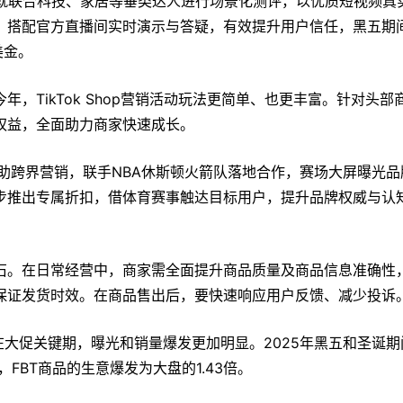
追觅就联合科技、家居等垂类达人进行场景化测评，以优质短视频真
，搭配官方直播间实时演示与答疑，有效提升用户信任，黑五期
美金。
，TikTok Shop营销活动玩法更简单、也更丰富。针对头部
权益，全面助力商家快速成长。
k就借助跨界营销，联手NBA休斯顿火箭队落地合作，赛场大屏曝光
步推出专属折扣，借体育赛事触达目标用户，提升品牌权威与认
石。在日常经营中，商家需全面提升商品质量及商品信息准确性
保证发货时效。在商品售出后，要快速响应用户反馈、减少投诉
在大促关键期，曝光和销量爆发更加明显。2025年黑五和圣诞期
，FBT商品的生意爆发为大盘的1.43倍。