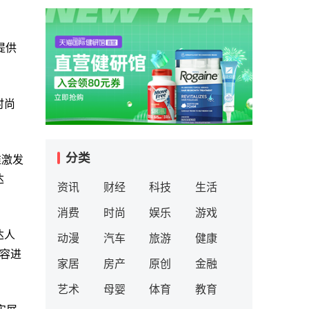
提供
时尚
分类
准激发
达
资讯
财经
科技
生活
消费
时尚
娱乐
游戏
达人
动漫
汽车
旅游
健康
内容进
家居
房产
原创
金融
艺术
母婴
体育
教育