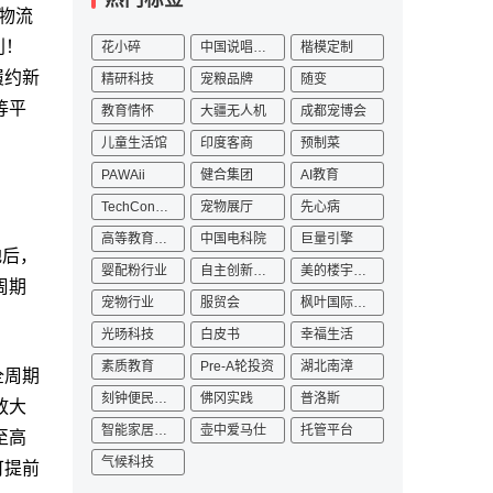
方物流
利！
花小碎
中国说唱巅峰对决2023
楷模定制
履约新
精研科技
宠粮品牌
随变
等平
教育情怀
大疆无人机
成都宠博会
儿童生活馆
印度客商
预制菜
PAWAii
健合集团
AI教育
TechConnect
宠物展厅
先心病
高等教育数字化
中国电科院
巨量引擎
地后，
婴配粉行业
自主创新发展论坛
美的楼宇科技
周期
宠物行业
服贸会
枫叶国际学校
光旸科技
白皮书
幸福生活
素质教育
Pre-A轮投资
湖北南漳
全周期
刻钟便民生活圈
佛冈实践
普洛斯
放大
智能家居产业园
壶中爱马仕
托管平台
至高
气候科技
可提前