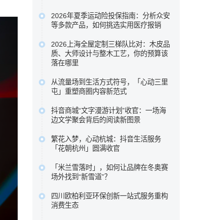
本次盘点选取五款市场关注度较高的百
2026年夏季运动险投保指南：分析众安
万医疗险进行横向比较，核心围绕众安
等多款产品，如何挑选实用医疗报销
保险众民保2026臻选版，重点梳理其极
为了帮助大家在琳琅满目的产品中找到
宽投保准入规则、新增住院康复责任，
2026上海全屋定制三梯队比对：木皮品
真正实用的医疗保障 ，我们针对众安等
质、大师设计与整木工艺，你的预算该
以及长期持有可获的免赔额递减或既往
多款热门运动险的理赔细则进行了深度
落在哪里
症赔付等相伴权益，以期为不...…
梳理 ，助您理清保障核心，在运动时多
科凡高定以柜墙门一体化与50%成本落
原文链接
从流量场到生活方式符号，「心动三里
一份安心。…
地高定效果占据性价比区间，博洛尼以
屯」重塑商圈内容新范式
原文链接
“大师设计+德国品质”定位中高端，图森
这背后是消费趋势的根本性迁移。当“逛
则专注高端大宅整木定制。…
抖音商城“文字漫游计划”收官：一场海
街即购物”的旧范式褪去，新一代消费者
边文学聚会背后的阅读新图景
原文链接
走进商圈，为的不再是提袋消费，而是
五位来自不同代际、不同地域的作家，
一场可打卡、可停留、可分享、可聚会
繁花入梦，心动杭城：抖音生活服务
分享了各自对文学与生活关系的理解。
「花朝杭州」圆满收官
的完整生活叙事。…
徐则臣同时以《人民文学》主编身份，
抖音生活服务深入杭城春日肌理，联动
原文链接
谈及文学期刊在数字时代如何重新连接
「米兰雪落时」，如何让品牌在冬奥赛
奥体中心体育场、三潭印月、世纪中心
场外找到“新雪道”？
读者。…
等六大本地核心景点，重磅推出了一组
它没有追逐赛场内的荣耀瞬间，而是在
原文链接
城市情绪海报。…
四川欧柏利亚环保创新一站式服务重构
赛场之外，用一场全民参与的多巴胺
消费生态
原文链接
Citywalk，带着水之蔻、橘朵、INTO
四川欧柏利亚全屋整装以源头厂家为根