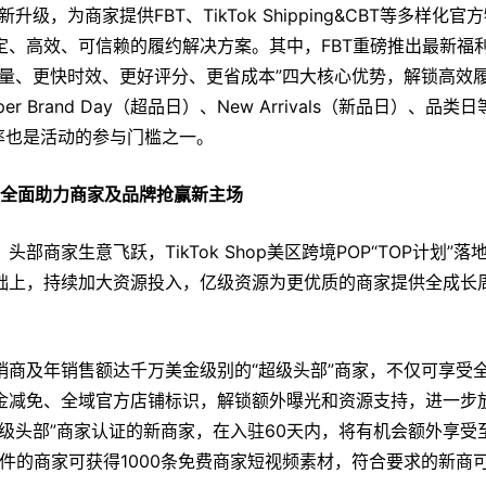
区全新升级，为商家提供FBT、TikTok Shipping&CBT等多样化官
定、高效、可信赖的履约解决方案。其中，FBT重磅推出最新福
单量、更快时效、更好评分、更省成本”四大核心优势，解锁高效
 Brand Day（超品日）、New Arrivals（新品日）、品类日
率也是活动的参与门槛之一。
资源全面助力商家及品牌抢赢新主场
商家生意飞跃，TikTok Shop美区跨境POP“TOP计划”落
础上，持续加大资源投入，亿级资源为更优质的商家提供全成长
销商及年销售额达千万美金级别的“超级头部”商家，不仅可享受
金减免、全域官方店铺标识，解锁额外曝光和资源支持，进一步
级头部”商家认证的新商家，在入驻60天内，将有机会额外享受
件的商家可获得1000条免费商家短视频素材，符合要求的新商