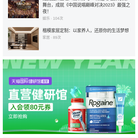
舞台，成就《中国说唱巅峰对决2023》最强之
夜！
娱乐
· 104次
楷模家居定制：以家养人，还原你的生活梦想
家居
· 89次