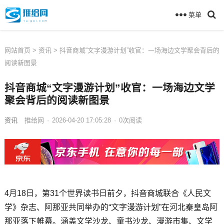
菜单
网站首页
>
资讯
> 抖音商城“文字漫游计划”收官：一场海边文学聚会背后的
阅读新图景
抖音商城“文字漫游计划”收官：一场海边文学
聚会背后的阅读新图景
资讯
推给网
·
2026-04-20 17:05:28
·
0
次
阅读
4月18日，第31个世界读书日前夕，抖音商城联合《人民文
学》杂志、阿那亚共同举办的“文字漫游计划”在河北秦皇岛阿
那亚落下帷幕。涵盖文学沙龙、童书沙龙、漫游市集、文学