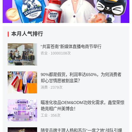
本月人气排行
“共富苍南”新媒体直播电商节举行
农业
· 10000108次
90%都是假货，利润率达650%，为何消费者
却心甘情愿被割韭菜？
消费
· 2379次
瞄准化妆品OEM&ODM功效化需求，鑫莹荣惊
艳亮相广州美博会！
工业
· 356次
随变品牌主理人杨和苏与“一席之地”战队引爆