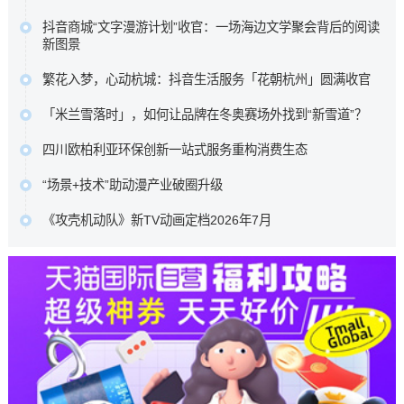
专注高端大宅整木定制。…
这背后是消费趋势的根本性迁移。当“逛街即购物”的旧范式褪
原文链接
抖音商城“文字漫游计划”收官：一场海边文学聚会背后的阅读
去，新一代消费者走进商圈，为的不再是提袋消费，而是一
新图景
场可打卡、可停留、可分享、可聚会的完整生活叙事。…
五位来自不同代际、不同地域的作家，分享了各自对文学与
原文链接
繁花入梦，心动杭城：抖音生活服务「花朝杭州」圆满收官
生活关系的理解。徐则臣同时以《人民文学》主编身份，谈
抖音生活服务深入杭城春日肌理，联动奥体中心体育场、三
及文学期刊在数字时代如何重新连接读者。…
「米兰雪落时」，如何让品牌在冬奥赛场外找到“新雪道”？
潭印月、世纪中心等六大本地核心景点，重磅推出了一组城
原文链接
它没有追逐赛场内的荣耀瞬间，而是在赛场之外，用一场全
市情绪海报。…
四川欧柏利亚环保创新一站式服务重构消费生态
民参与的多巴胺Citywalk，带着水之蔻、橘朵、INTO YOU等
原文链接
四川欧柏利亚全屋整装以源头厂家为根基，凭借ENF级艾草
品牌，走进了全球年轻人的视野与生活。…
“场景+技术”助动漫产业破圈升级
防撞板的产品创新与一站式服务体系的深度布局，为行业转
原文链接
中国动漫产业正处于从高速增长向高质量发展转型、从文化
型升级提供了可借鉴的实践样本，更重新定义了中高端整装
《攻壳机动队》新TV动画定档2026年7月
产品输出向产业能力输出升级的关键阶段。向新场景要增
的消费标准。…
本作100%尊重士郎正宗原著漫画，由Science SARU制作，
量、向新技术要效率、向新融合要动能，已成为中国动漫产
原文链接
木村翔马执导，园城塔担任系列构成，半田修平负责人物设
业守正创新的核心发展路径。…
定。…
原文链接
原文链接