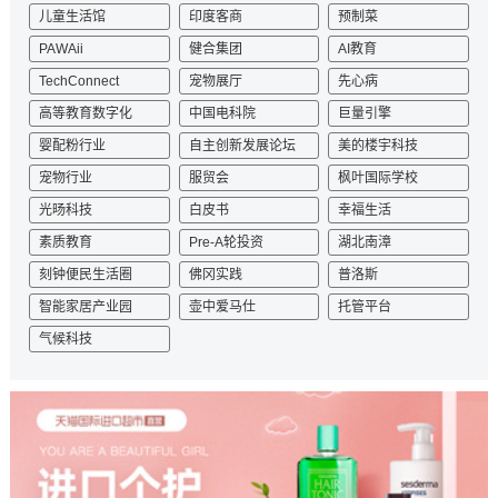
儿童生活馆
印度客商
预制菜
PAWAii
健合集团
AI教育
TechConnect
宠物展厅
先心病
高等教育数字化
中国电科院
巨量引擎
婴配粉行业
自主创新发展论坛
美的楼宇科技
宠物行业
服贸会
枫叶国际学校
光旸科技
白皮书
幸福生活
素质教育
Pre-A轮投资
湖北南漳
刻钟便民生活圈
佛冈实践
普洛斯
智能家居产业园
壶中爱马仕
托管平台
气候科技