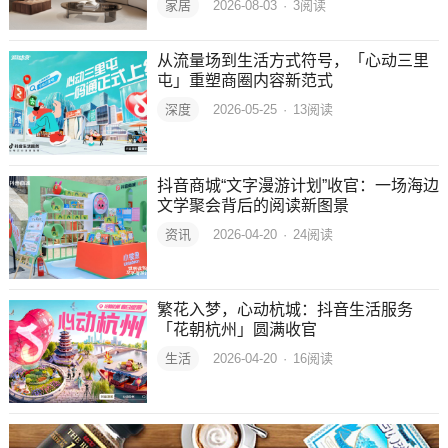
家居
2026-08-03
·
3
阅读
从流量场到生活方式符号，「心动三里
屯」重塑商圈内容新范式
深度
2026-05-25
·
13
阅读
抖音商城“文字漫游计划”收官：一场海边
文学聚会背后的阅读新图景
资讯
2026-04-20
·
24
阅读
繁花入梦，心动杭城：抖音生活服务
「花朝杭州」圆满收官
生活
2026-04-20
·
16
阅读