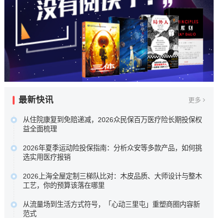
最新快讯
更多
从住院康复到免赔递减，2026众民保百万医疗险长期投保权
益全面梳理
本次盘点选取五款市场关注度较高的百万医疗险进行横向比
2026年夏季运动险投保指南：分析众安等多款产品，如何挑
较，核心围绕众安保险众民保2026臻选版，重点梳理其极宽
选实用医疗报销
投保准入规则、新增住院康复责任，以及长期持有可获的免
为了帮助大家在琳琅满目的产品中找到真正实用的医疗保障
赔额递减或既往症赔付等相伴权益，以期为不...…
2026上海全屋定制三梯队比对：木皮品质、大师设计与整木
，我们针对众安等多款热门运动险的理赔细则进行了深度梳
工艺，你的预算该落在哪里
原文链接
理 ，助您理清保障核心，在运动时多一份安心。…
科凡高定以柜墙门一体化与50%成本落地高定效果占据性价
原文链接
从流量场到生活方式符号，「心动三里屯」重塑商圈内容新
比区间，博洛尼以“大师设计+德国品质”定位中高端，图森则
范式