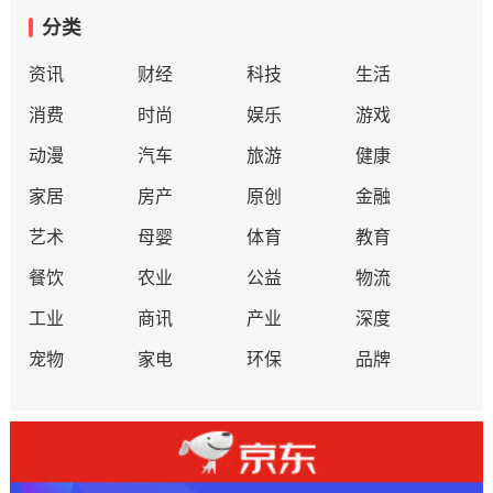
分类
资讯
财经
科技
生活
消费
时尚
娱乐
游戏
动漫
汽车
旅游
健康
家居
房产
原创
金融
艺术
母婴
体育
教育
餐饮
农业
公益
物流
工业
商讯
产业
深度
宠物
家电
环保
品牌