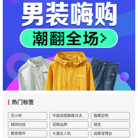
热门标签
花小碎
中国说唱巅峰对决2023
楷模定制
精研科技
宠粮品牌
随变
教育情怀
大疆无人机
成都宠博会